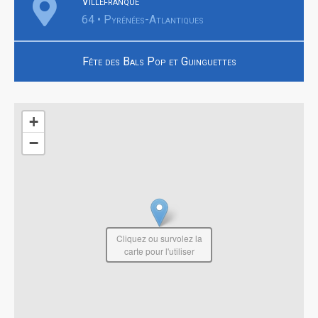
Villefranque
64 • Pyrénées-Atlantiques
Fête des Bals Pop et Guinguettes
+
−
Cliquez ou survolez la
carte pour l'utiliser