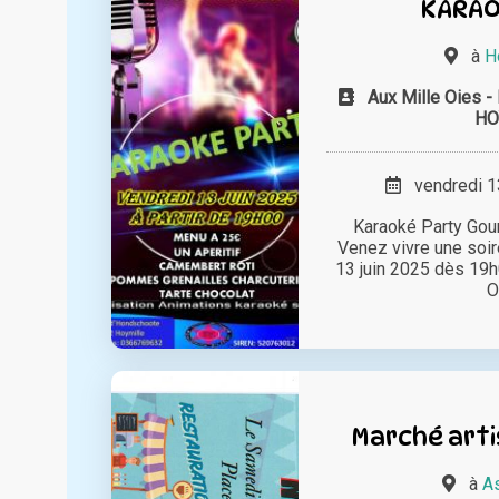
KARAO
à
H
Aux Mille Oies
HO
vendredi 13
Karaoké Party Gou
Venez vivre une soir
13 juin 2025 dès 19h
O
Marché arti
à
As