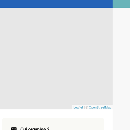
Leaflet
| ©
OpenStreetMap
Qui organise ?