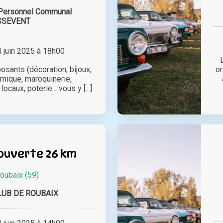
 Personnel Communal
SSEVENT
juin 2025 à 18h00
osants (décoration, bijoux,
or
mique, maroquinerie,
ocaux, poterie... vous y [...]
ouverte 26 km
oubaix (59)
LUB DE ROUBAIX