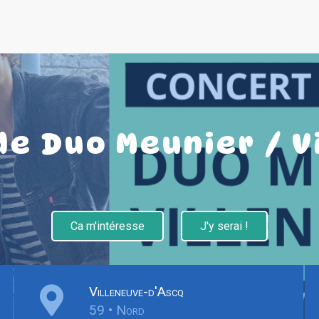
de Duo Meunier / V
Ca m'intéresse
J'y serai !
Villeneuve-d'Ascq
59 • Nord