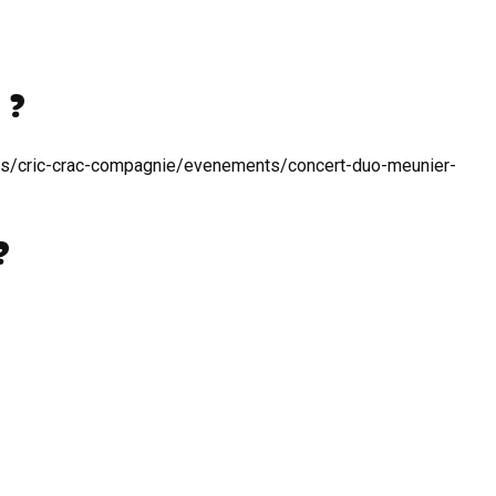
 ?
ions/cric-crac-compagnie/evenements/concert-duo-meunier-
?