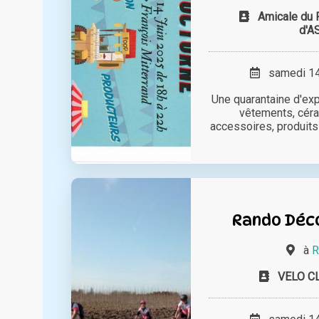
Amicale du
d'A
samedi 14 
Une quarantaine d'exp
vêtements, céra
accessoires, produits l
Rando Déc
à
R
VELO C