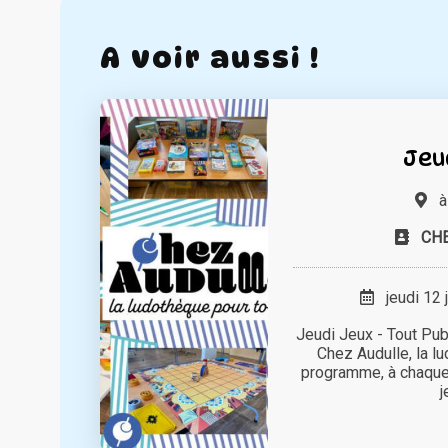
A voir aussi !
Jeu
CH
jeudi 12 
Jeudi Jeux - Tout Pub
Chez Audulle, la l
programme, à chaqu
j