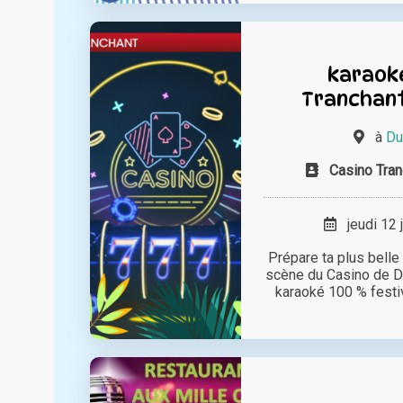
karaoké
Tranchant
à
Du
Casino Tra
jeudi 12 
Prépare ta plus belle
scène du Casino de D
karaoké 100 % festive