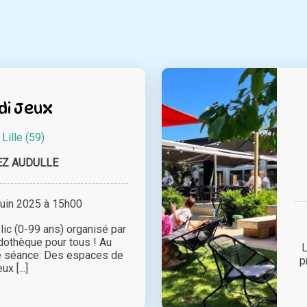
di Jeux
à
Lille (59)
EZ AUDULLE
juin 2025 à 15h00
lic (0-99 ans) organisé par
udothèque pour tous ! Au
L
e séance: Des espaces de
p
eux [...]