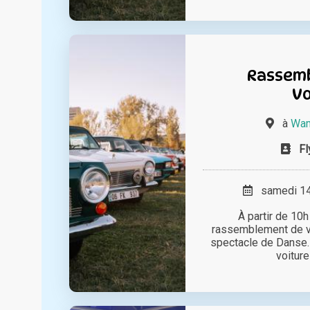
Rassem
Vo
à
Wam
Fl
samedi 14 
À partir de 10h
rassemblement de vo
spectacle de Danse. 
voiture