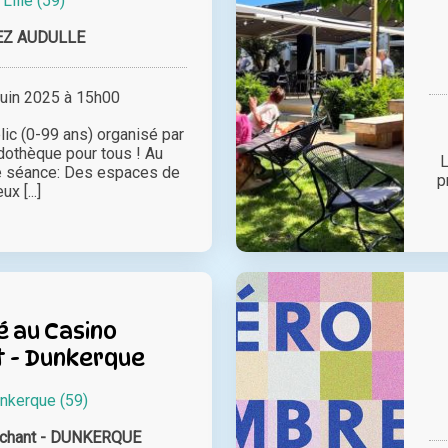
à
Lille (59)
EZ AUDULLE
juin 2025 à 15h00
lic (0-99 ans) organisé par
udothèque pour tous ! Au
L
e séance: Des espaces de
p
eux [...]
 au Casino
 - Dunkerque
nkerque (59)
nchant - DUNKERQUE