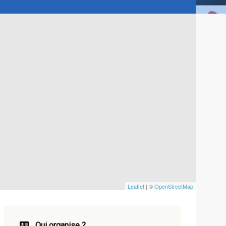
Leaflet
| ©
OpenStreetMap
Qui organise ?