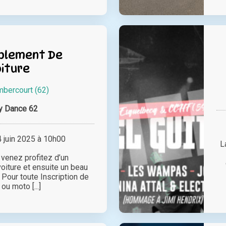
blement De
iture
bercourt (62)
y Dance 62
juin 2025 à 10h00
L
 venez profitez d’un
iture et ensuite un beau
Pour toute Inscription de
 ou moto [...]