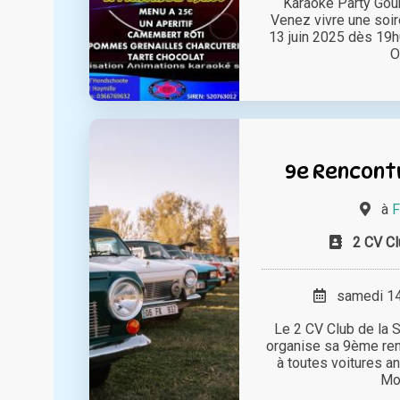
Karaoké Party Gou
Venez vivre une soir
13 juin 2025 dès 19h
O
9e Rencont
à
F
2 CV Cl
samedi 14 
Le 2 CV Club de la
organise sa 9ème ren
à toutes voitures a
Mot