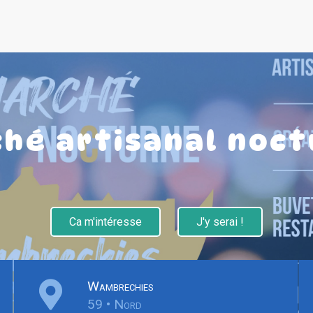
hé artisanal noc
Ca m'intéresse
J'y serai !
Wambrechies
59 • Nord