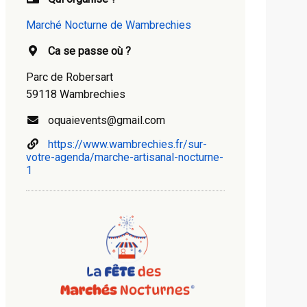
Marché Nocturne de Wambrechies
Ca se passe où ?
Parc de Robersart
59118 Wambrechies
oquaievents@gmail.com
https://www.wambrechies.fr/sur-
votre-agenda/marche-artisanal-nocturne-
1