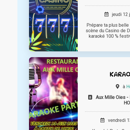
jeudi 12 
Prépare ta plus belle
scène du Casino de D
karaoké 100 % festive
KARAO
à
H
Aux Mille Oies
HO
vendredi 13