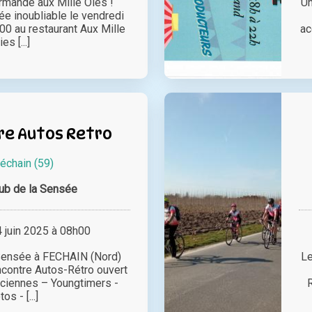
rmande aux Mille Oies !
Un
ée inoubliable le vendredi
00 au restaurant Aux Mille
ac
ies [...]
re Autos Retro
échain (59)
ub de la Sensée
juin 2025 à 08h00
 Sensée à FECHAIN (Nord)
Le
contre Autos-Rétro ouvert
nciennes – Youngtimers -
R
os - [...]