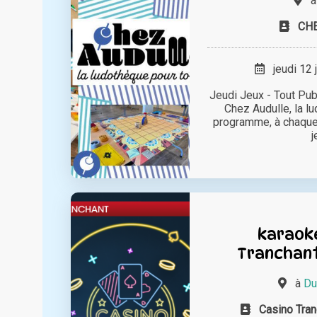
CH
jeudi 12 
Jeudi Jeux - Tout Pub
Chez Audulle, la l
programme, à chaqu
j
karaoké
Tranchant
à
Du
Casino Tra