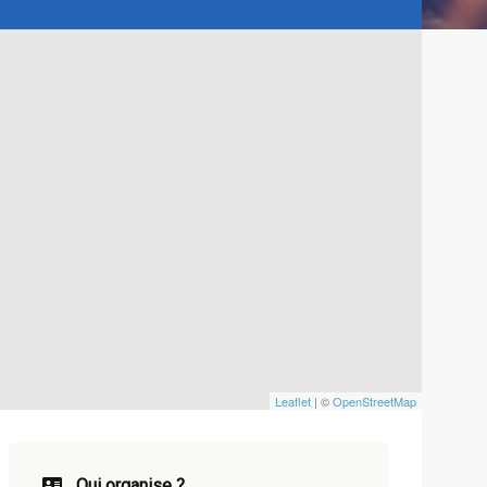
Leaflet
| ©
OpenStreetMap
Qui organise ?