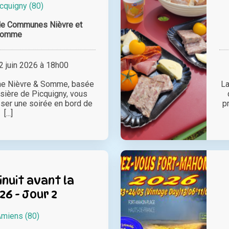
cquigny (80)
e Communes Nièvre et
Somme
 juin 2026 à 18h00
me Nièvre & Somme, basée
La
sière de Picquigny, vous
ser une soirée en bord de
p
[...]
inuit avant la
26 - Jour 2
miens (80)