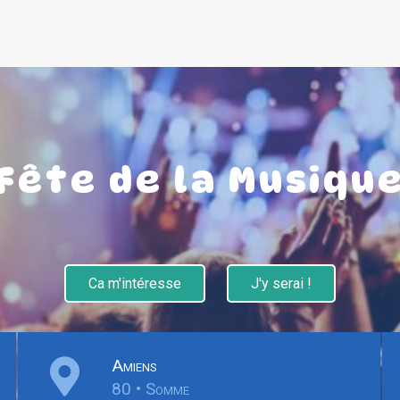
Fête de la Musiqu
Ca m'intéresse
J'y serai !
Amiens
80 • Somme