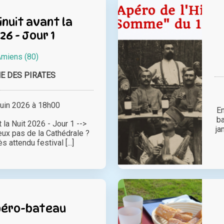
inuit avant la
26 - Jour 1
miens (80)
E DES PIRATES
juin 2026 à 18h00
E
ba
 la Nuit 2026 - Jour 1 -->
ja
ux pas de la Cathédrale ?
 attendu festival [...]
péro-bateau