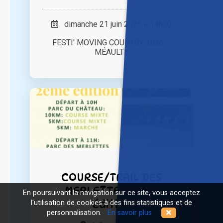
dimanche 21 juin 2026 à 14h00
FESTI' MOVING COUNTRY 2026 –
MÉAULTE
COURSE/TRAIL DES
MERLETTES 2ème
En poursuivant la navigation sur ce site, vous acceptez
édition
l'utilisation de cookies à des fins statistiques et de
personnalisation.
En savoir plus