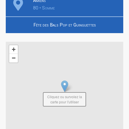
Amiens
80 • Somme
Fête des Bals Pop et Guinguettes
+
−
Cliquez ou survolez la
carte pour l'utiliser