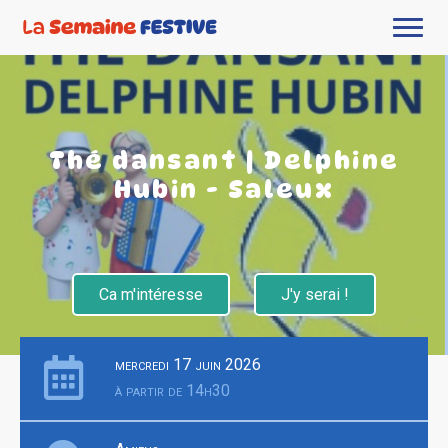
Thé dansant | Delphine
Hubin - Saleux
Ca m'intéresse
J'y serai !
mercredi 17 juin 2026
à partir de 14h30