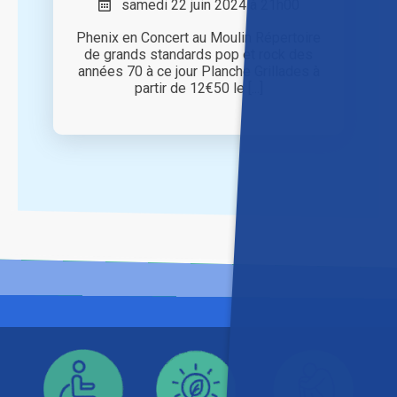
samedi 22 juin 2024 à 21h00
Phenix en Concert au Moulin Répertoire
de grands standards pop et rock des
années 70 à ce jour Planche Grillades à
partir de 12€50 le [...]