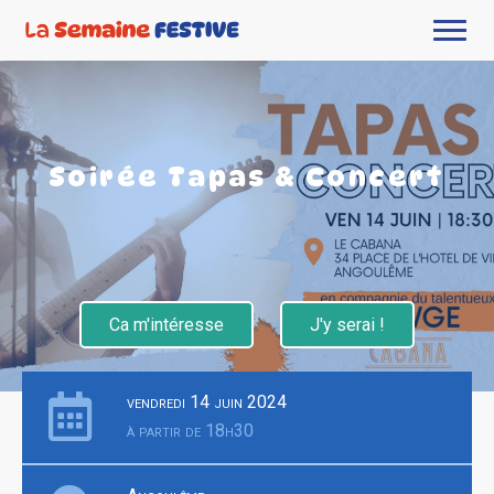
Soirée Tapas & Concert
Ca m'intéresse
J'y serai !
vendredi 14 juin 2024
à partir de 18h30