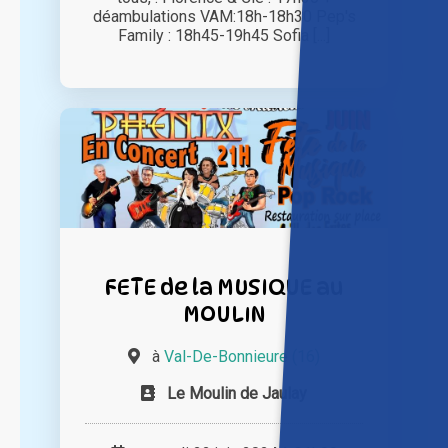
déambulations VAM:18h-18h30 Pep's
Family : 18h45-19h45 Sofia [...]
FETE de la MUSIQUE au
MOULIN
à
Val-De-Bonnieure (16)
Le Moulin de Jaulay