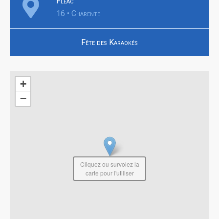
Fléac
16 • Charente
Fête des Karaokés
+
−
Cliquez ou survolez la
carte pour l'utiliser