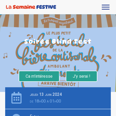
Soirée Blind Test
Ca m'intéresse
J'y serai !
jeudi 13 juin 2024
de 18h00 à 01h00