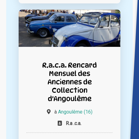
R.a.c.a. Rencard
Mensuel des
Anciennes de
Collection
d'Angoulême
à
Angoulême (16)
R.a .c.a.