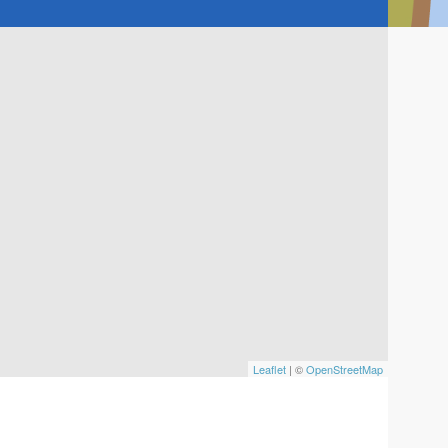
Leaflet
| ©
OpenStreetMap