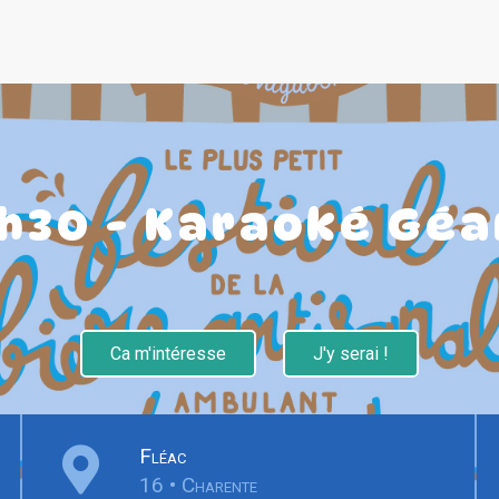
1h30 - Karaoké Géa
Ca m'intéresse
J'y serai !
Fléac
16 • Charente