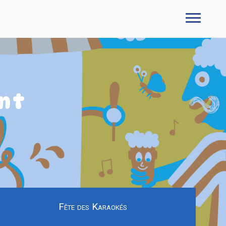
nt
Fête des Karaokés