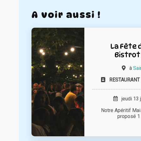
A voir aussi !
La Fête d
Bistro
à
Sai
RESTAURANT 
jeudi 13 
Notre Apéritif Mai
proposé 1 