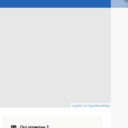
Leaflet
| ©
OpenStreetMap
Qui organise ?