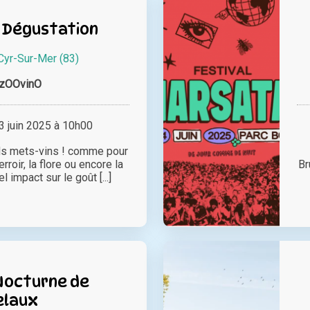
 Dégustation
Cyr-Sur-Mer (83)
zOOvinO
 juin 2025 à 10h00
ds mets-vins ! comme pour
terroir, la flore ou encore la
Br
l impact sur le goût [...]
Nocturne de
elaux