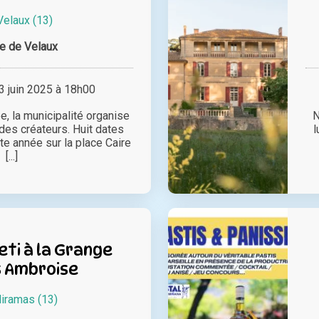
Velaux (13)
le de Velaux
 juin 2025 à 18h00
, la municipalité organise
N
des créateurs. Huit dates
l
e année sur la place Caire
[...]
eti à la Grange
s Ambroise
iramas (13)