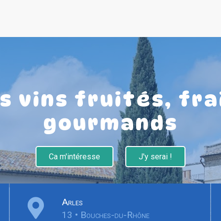
 vins fruités, frai
gourmands
Ca m'intéresse
J'y serai !
Arles
13 • Bouches-du-Rhône