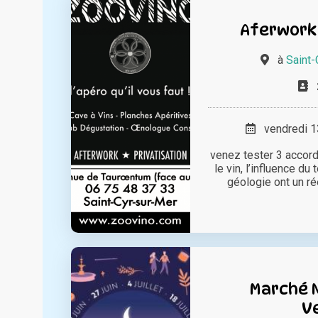
Aferwork
à
Saint-
vendredi 13
venez tester 3 accor
le vin, l’influence du 
géologie ont un rée
Marché 
V