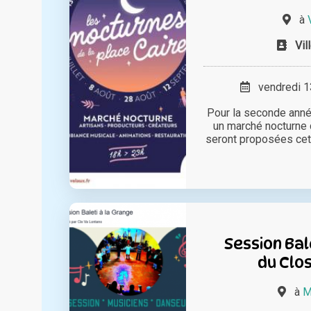
à
Vil
vendredi 13
Pour la seconde année
un marché nocturne 
seront proposées cett
Session Bal
du Clo
à
M