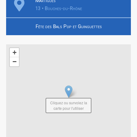
Martigues
13 • Bouches-du-Rhône
Fête des Bals Pop et Guinguettes
+
−
Cliquez ou survolez la
carte pour l'utiliser