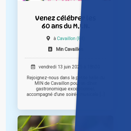
Venez célébrer les
60 ans du M.I.N.
à
Cavaillon (84)
Min Cavaillon
vendredi 13 juin 2025 à 18h30
Rejoignez-nous dans la petite halle du
MIN de Cavaillon pour un dîner
gastronomique exceptionnel,
accompagné d’une soirée musicale [...]