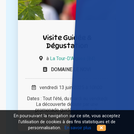
Visite Guidée &
Dégustation
à
La Tour-D'Aigues (84)
DOMAINE LE NOVI
vendredi 13 juin 2025 à 10h00
Dates : Tout l’été, du mardi au vendredi
La découverte débute par une
promenade guidée au cœur du
vignoble, entre Luberon et montagne [...]
En poursuivant la navigation sur ce site, vous acceptez
l'utilisation de cookies à des fins statistiques et de
personnalisation.
En savoir plus