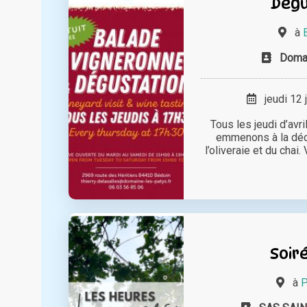
Dégu
à
Doma
jeudi 12 
Tous les jeudi d’avr
emmenons à la déc
l’oliveraie et du chai
Soir
à
P