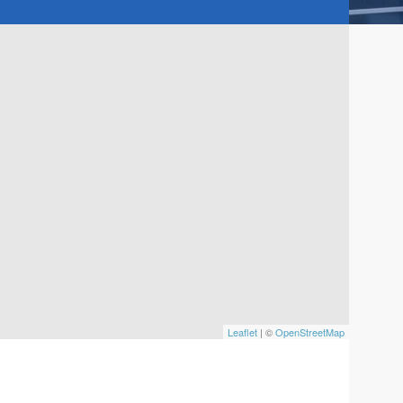
Leaflet
| ©
OpenStreetMap