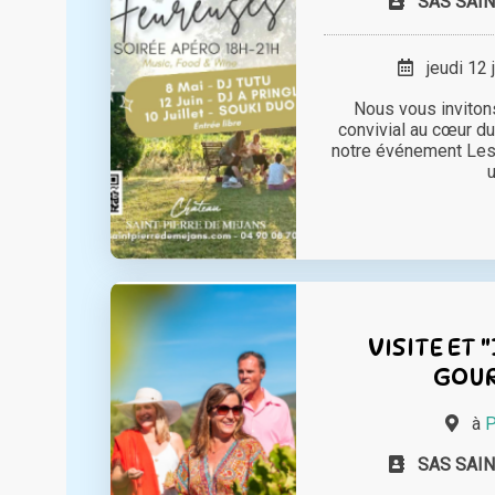
SAS SAIN
jeudi 12 
Nous vous inviton
convivial au cœur du
notre événement Le
u
VISITE ET
GOU
à
P
SAS SAIN