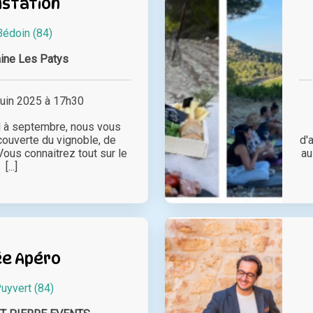
station
Bédoin (84)
ine Les Patys
juin 2025 à 17h30
il à septembre, nous vous
ouverte du vignoble, de
d'
. Vous connaitrez tout sur le
au
[...]
ée Apéro
uyvert (84)