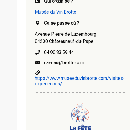
Qui organise ?
Musée du Vin Brotte
Ca se passe où ?
Avenue Pierre de Luxembourg
84230 Châteauneuf-du-Pape
04.90.83.59.44
caveau@brotte.com
https://www.museeduvinbrotte.com/visites-
experiences/