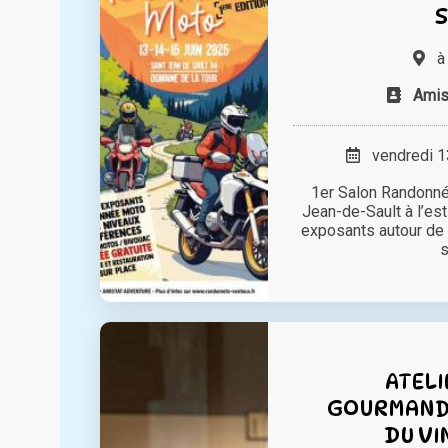
S
Amis
vendredi 13
1er Salon Randonné
Jean-de-Sault à l’es
exposants autour de 
s
ATELI
GOURMANDI
DU VI