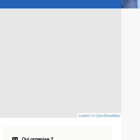
Leaflet
| ©
OpenStreetMap
Qui organise ?