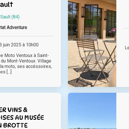
ault
à
Sault (84)
tat Adventure
 juin 2025 à 10h00
Le
e Moto Ventoux à Saint-
t du Mont-Ventoux. Village
la moto, ses accéssoires,
es [...]
ER VINS &
SES AU MUSÉE
N BROTTE