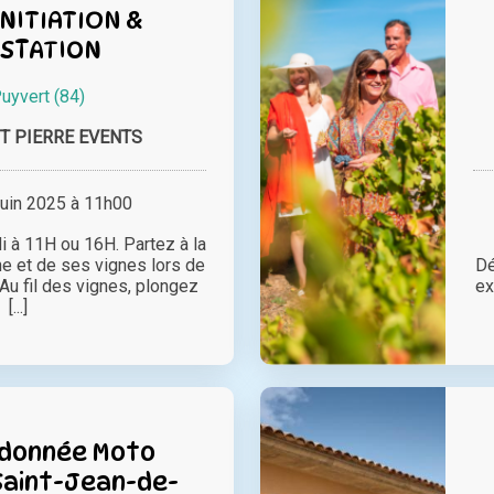
INITIATION &
STATION
uyvert (84)
T PIERRE EVENTS
juin 2025 à 11h00
 à 11H ou 16H. Partez à la
e et de ses vignes lors de
Dé
Au fil des vignes, plongez
ex
[...]
ndonnée Moto
Saint-Jean-de-