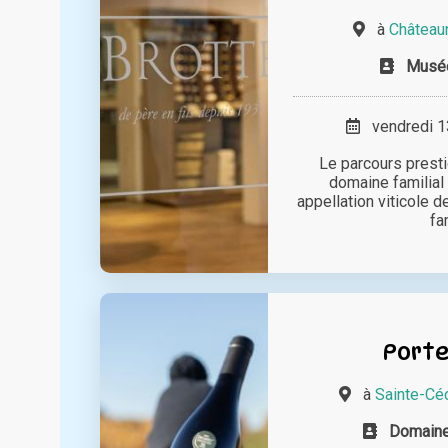
à
Château
Musée
vendredi 13
Le parcours presti
domaine familial
appellation viticole 
fam
Porte
à
Sainte-Cé
Domaine