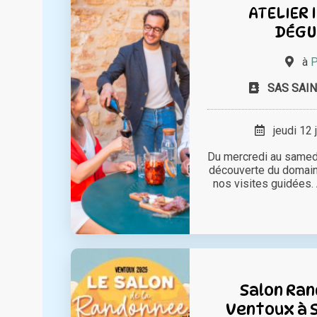
ATELIER 
DÉGU
à
P
SAS SAIN
jeudi 12 
Du mercredi au samedi
découverte du domain
nos visites guidées. 
Salon Ra
Ventoux à 