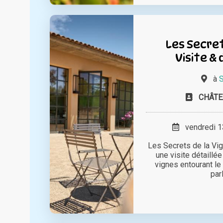
Les Secret
Visite &
à
S
CHÂTE
vendredi 13
Les Secrets de la Vi
une visite détaill
vignes entourant l
parl