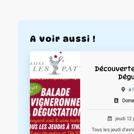
A voir aussi !
Découverte 
Dégu
à
Doma
jeudi 12 
Tous les jeudi d’avr