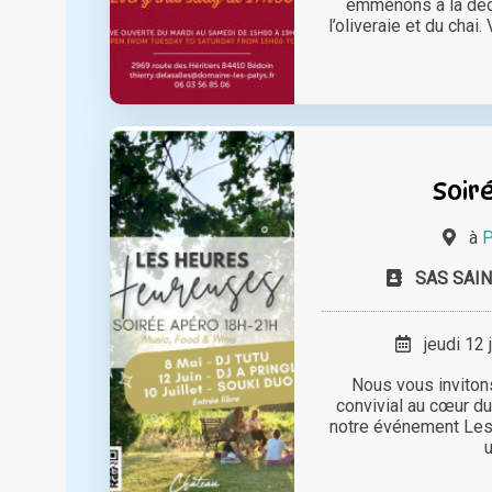
emmenons à la déc
l’oliveraie et du chai
Soir
à
P
SAS SAIN
jeudi 12 
Nous vous inviton
convivial au cœur du
notre événement Le
u