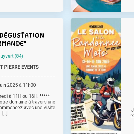
 "DÉGUSTATION
RMANDE"
uyvert (84)
T PIERRE EVENTS
juin 2025 à 11h00
edi à 11H ou 16H. *****
otre domaine à travers une
Commencez avec une visite
J
[...]
e