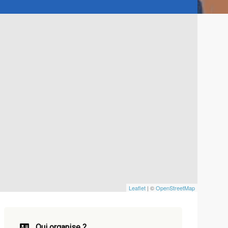
Leaflet
| ©
OpenStreetMap
Qui organise ?