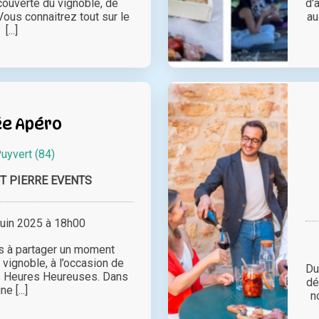
ouverte du vignoble, de
d'
. Vous connaitrez tout sur le
au
[...]
ée Apéro
uyvert (84)
T PIERRE EVENTS
juin 2025 à 18h00
s à partager un moment
 vignoble, à l’occasion de
Du
s Heures Heureuses. Dans
dé
ne [...]
n