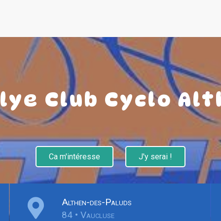
lye Club Cyclo Al
Ca m'intéresse
J'y serai !
Althen-des-Paluds
84 • Vaucluse