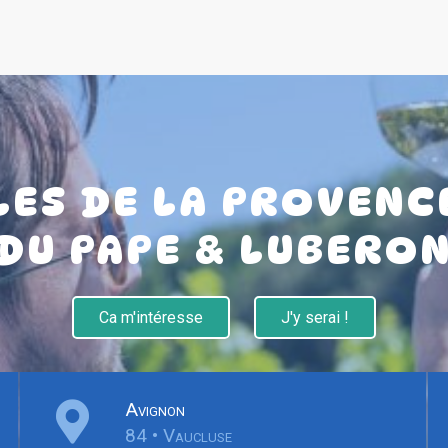
ES DE LA PROVENCE
DU PAPE & LUBERO
Ca m'intéresse
J'y serai !
Avignon
84 • Vaucluse