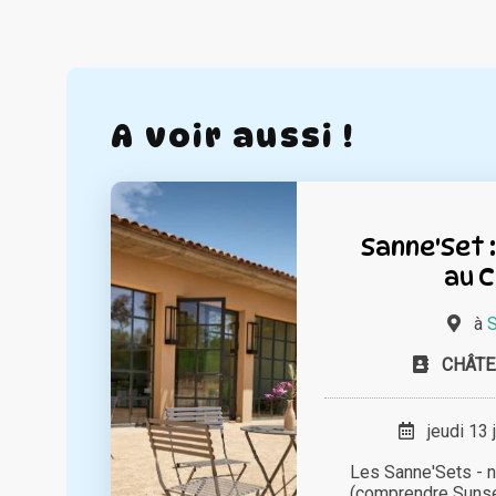
A voir aussi !
Sanne'Set 
au 
à
S
CHÂTE
jeudi 13 
Les Sanne'Sets - 
(comprendre Sunset