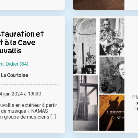
stauration et
 à la Cave
uvallis
nt-Didier (84)
La Courtoise
 juin 2024 à 19h30
Pl
a
vallis en extérieur à partir
u
e de musique « NAMAS
 groupe de musiciens [...]