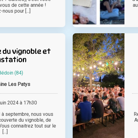
vous de cette année !
au
nous pour [...]
du vignoble et
station
Bédoin (84)
ine Les Patys
juin 2024 à 17h30
il à septembre, nous vous
Re
ouverte du vignoble, de
A
. Vous connaitrez tout sur le
[...]