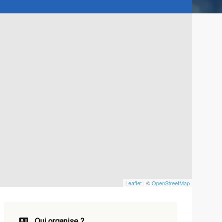
Leaflet
| ©
OpenStreetMap
Qui organise ?