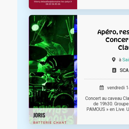
Apéro, re
Concert
Cla
à
Sai
SCA 
vendredi 14
Concert au caveau Clau
de 19h30. Group
PAMOUS » en Live. Un