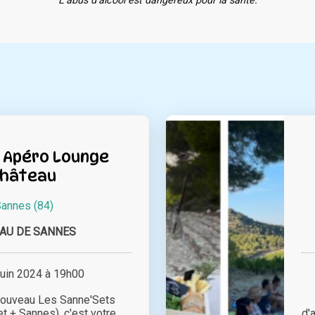
L'abus d'alcool est dangereux pour la santé.
: Apéro Lounge
Château
annes (84)
AU DE SANNES
juin 2024 à 19h00
nouveau Les Sanne'Sets
 + Sannes), c'est votre
d'