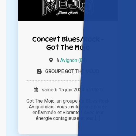
Concert Blues/Rock -
Got The Mojo
à
Avignon (84)
GROUPE GOT THE MOJO
samedi 15 juin 2024 à 20h30
Got The Mojo, un groupe de Blues Rock
Avignonnais, vous invite à une soirée
enflammée et vibrante ! Avec leur
énergie contagieuse et leur [...]