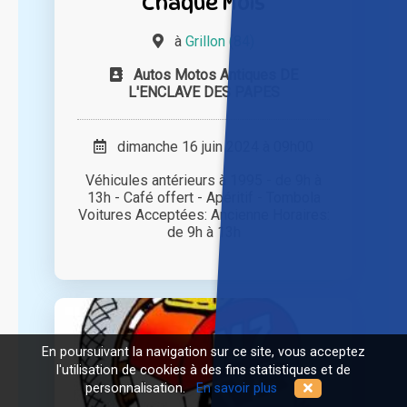
Chaque Mois
à
Grillon (84)
Autos Motos Antiques DE
L'ENCLAVE DES PAPES
dimanche 16 juin 2024 à 09h00
Véhicules antérieurs à 1995 - de 9h à
13h - Café offert - Apéritif - Tombola
Voitures Acceptées: Ancienne Horaires:
de 9h à 13h
En poursuivant la navigation sur ce site, vous acceptez
l'utilisation de cookies à des fins statistiques et de
personnalisation.
En savoir plus