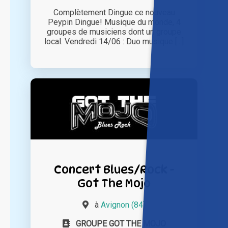
Complètement Dingue ce nouveau
Peypin Dingue! Musique du monde, 4
groupes de musiciens dont un groupe
local. Vendredi 14/06 : Duo musique [...]
Concert Blues/Rock -
Got The Mojo
à
Avignon (84)
GROUPE GOT THE MOJO