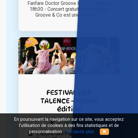
Fanfare Doctor Groove & Co. Ouverture
18h30 - Concert gratuit à 20h. Doctor
Groove & Co est une fanfare [...]
FESTIVAL ODP
TALENCE ~ 10ème
édition
En poursuivant la navigation sur ce site, vous acceptez
à
Talence (33)
l'utilisation de cookies à des fins statistiques et de
personnalisation.
En savoir plus
L’Œuvre des Pupilles Orphelins et