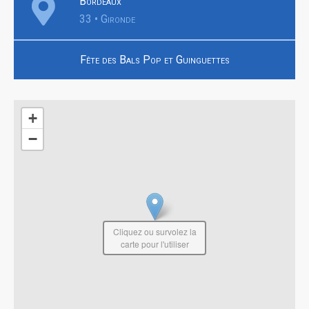
Bordeaux
33 • Gironde
Fête des Bals Pop et Guinguettes
+
−
Cliquez ou survolez la
carte pour l'utiliser