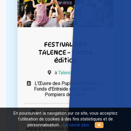
FESTIVAL ODP
TALENCE ~ 10ème
édition
à
Talence (33)
L’Œuvre des Pupilles Orphelins et
Fonds d'Entraide des Sapeurs-
Pompiers de France
vendredi 13 juin 2025 à 18h00
En poursuivant la navigation sur ce site, vous acceptez
l'utilisation de cookies à des fins statistiques et de
Programme : concert, foodtrucks,
personnalisation.
En savoir plus
espace prévention santé Intervenants :