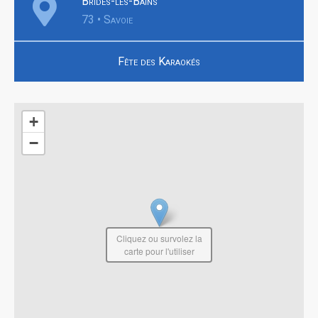
Brides-les-Bains
73 • Savoie
Fête des Karaokés
+
−
Cliquez ou survolez la
carte pour l'utiliser