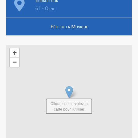
Échauffour
61 • Orne
Fête de la Musique
+
−
Cliquez ou survolez la
carte pour l'utiliser