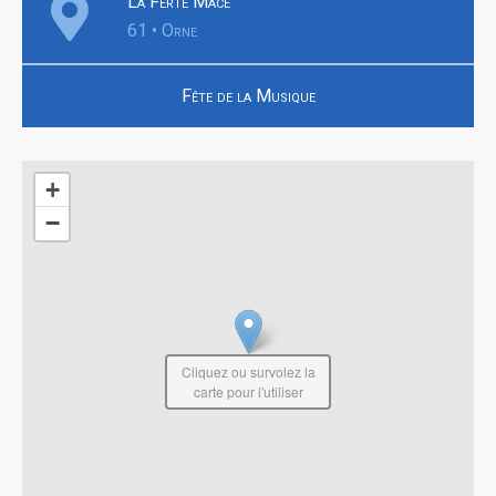
La Ferté Macé
61 • Orne
Fête de la Musique
+
−
Cliquez ou survolez la
carte pour l'utiliser