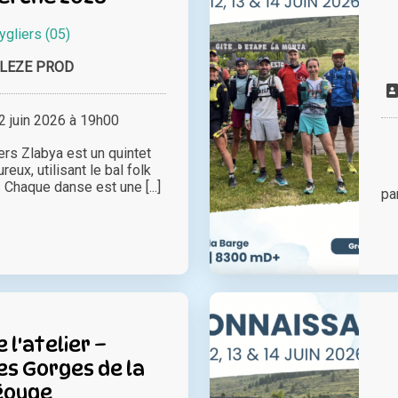
ygliers (05)
LEZE PROD
 juin 2026 à 19h00
ers Zlabya est un quintet
reux, utilisant le bal folk
 Chaque danse est une [...]
pa
e l'atelier –
es Gorges de la
éouge