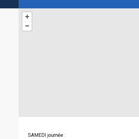
+
−
SAMEDI journée :