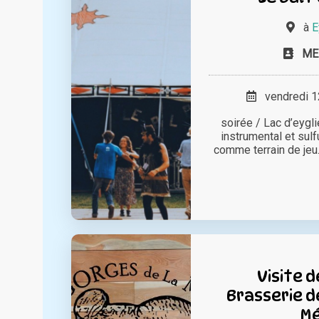
à
E
ME
vendredi 12
soirée / Lac d’eygli
instrumental et sulfu
comme terrain de jeu.
Visite d
Brasserie d
M