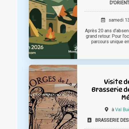
D'ORIENT
samedi 13 
Après 20 ans d’absence
grand retour. Pour l’
parcours unique entr
Visite d
Brasserie d
M
à
Val Bu
BRASSERIE DES