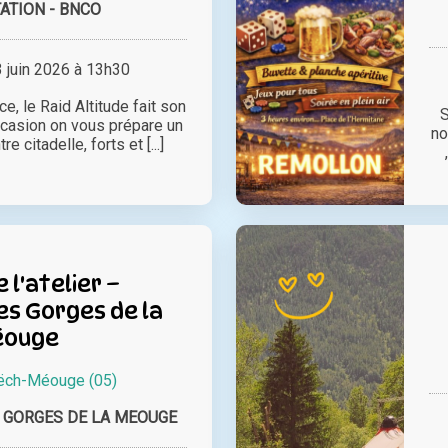
ATION - BNCO
juin 2026 à 13h30
, le Raid Altitude fait son
S
occasion on vous prépare un
no
e citadelle, forts et [...]
e l'atelier –
es Gorges de la
éouge
ëch-Méouge (05)
 GORGES DE LA MEOUGE