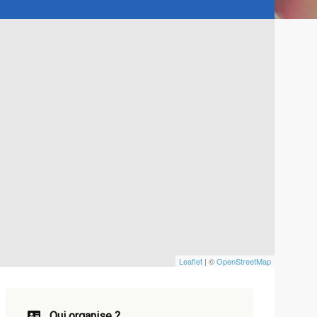
Leaflet
| ©
OpenStreetMap
Qui organise ?