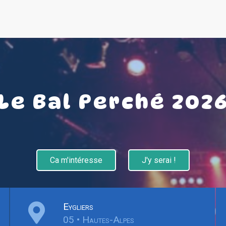
Le Bal Perché 202
Ca m'intéresse
J'y serai !
Eygliers
05 • Hautes-Alpes