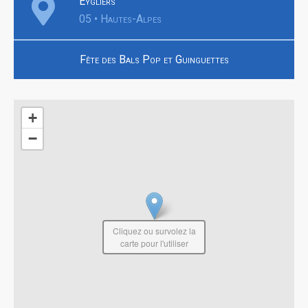
Eygliers
05 • Hautes-Alpes
Fête des Bals Pop et Guinguettes
+
−
Cliquez ou survolez la
carte pour l'utiliser