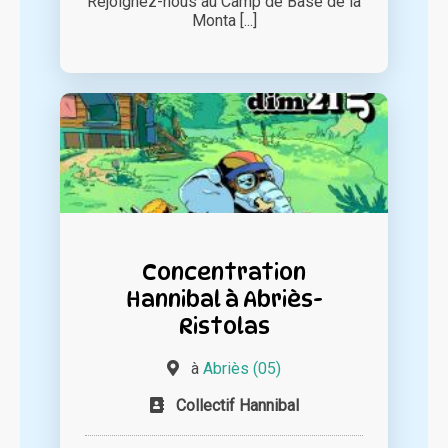
Rejoignez-nous au Camp de Base de la
Monta [...]
Concentration
Hannibal à Abriès-
Ristolas
à
Abriès (05)
Collectif Hannibal