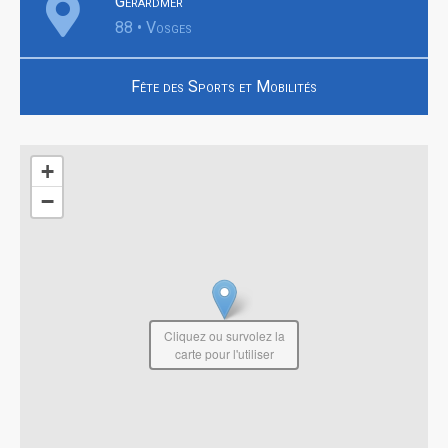
Gérardmer
88 • Vosges
Fête des Sports et Mobilités
+
−
Cliquez ou survolez la
carte pour l'utiliser