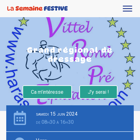
Grand régional de
dressage
Ca m'intéresse
J'y serai !
samedi 15 juin 2024
de 08h30 à 16h30