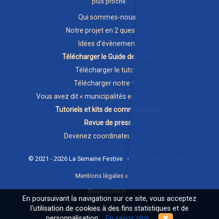
plus proche
.
Qui sommes-nous ?
Notre projet en 2 questions !
Idées d'évènements
Télécharger le Guide des Fêtes
Télécharger le tutoriel
Télécharger notre flyer
Vous avez dit « municipalités et collectivités » ?
Tutoriels et kits de communication
Revue de presse
Devenez coordinateur festif !
© 2021 - 2026 La Semaine Festive • Tous droits réservés
Mentions légales et CGU
Nous contacter
En poursuivant la navigation sur ce site, vous acceptez
l'utilisation de cookies à des fins statistiques et de
Site réalisé par Hélène Michel et
samosate.com
personnalisation.
En savoir plus