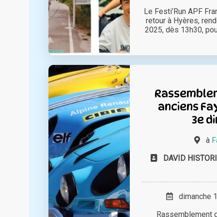
Le Festi’Run APF Fra
retour à Hyères, ren
2025, dès 13h30, pour 
Rassemblem
anciens Fa
3e d
à
F
DAVID HISTORI
dimanche 15
Rassemblement d