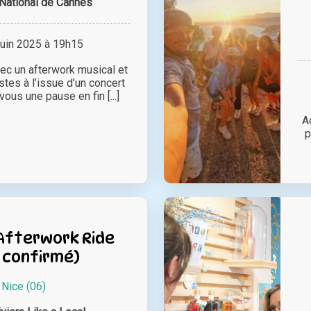
National de Cannes
juin 2025 à 19h15
vec un afterwork musical et
stes à l’issue d’un concert
ous une pause en fin [...]
A
p
 Afterwork Ride
 confirmé)
à
Nice (06)