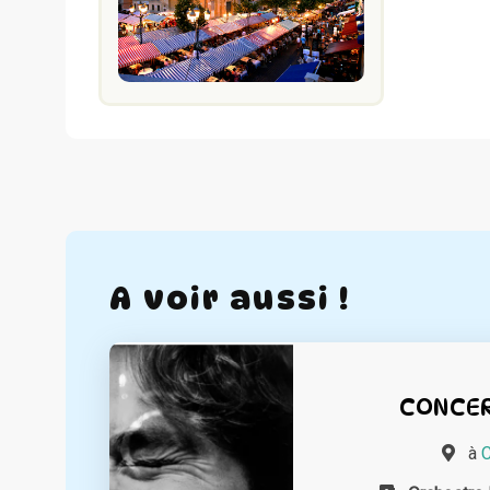
A voir aussi !
CONCER
à
C