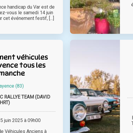
nce handicap du Var est de
dez-vous le samedi 14 juin
cet événement festif, [...]
ent véhicules
yence tous les
imanche
ayence (83)
C RALLYE TEAM (DAVID
HRT)
 juin 2025 à 09h00
e Véhicules Anciens à