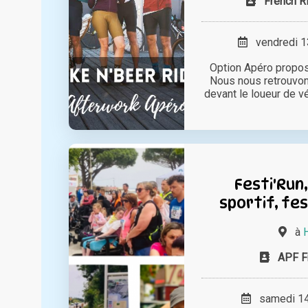
French Ri
vendredi 13
Option Apéro propos
Nous nous retrouvon
devant le loueur de vél
Festi'Run
sportif, fes
à
APF F
samedi 14 