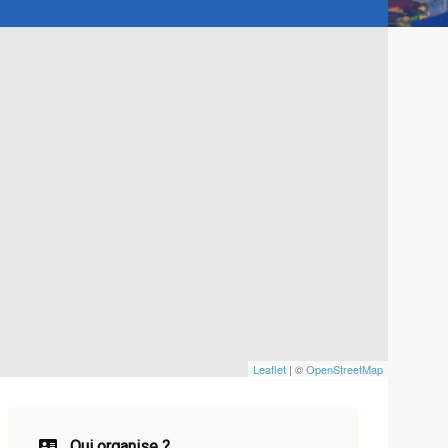
Leaflet
| ©
OpenStreetMap
Qui organise ?