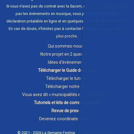
Si vous n'avez pas de contrat avec la Sacem, ou si ce contrat ne couvre
pas les évènements en musique, vous pouvez effectuer une
déclaration préalable en ligne et en quelques clics sur
clients.sacem.fr
.
En cas de doute, n'hésitez pas à contacter
la délégation régionale la
plus proche
.
Qui sommes-nous ?
Notre projet en 2 questions !
Idées d'évènements
Télécharger le Guide des Fêtes
Télécharger le tutoriel
Télécharger notre flyer
Vous avez dit « municipalités et collectivités » ?
Tutoriels et kits de communication
Revue de presse
Devenez coordinateur festif !
© 2021 - 2026 La Semaine Festive • Tous droits réservés