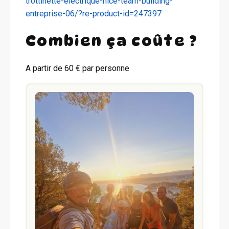
trottinette-electrique-nice-team-building-
entreprise-06/?re-product-id=247397
Combien ça coûte ?
A partir de 60 € par personne