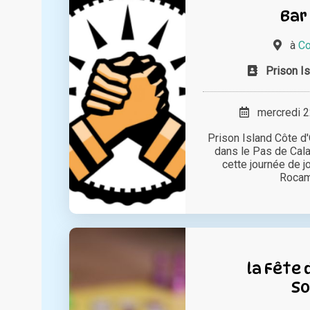
Bar 
à
Co
Prison I
mercredi 22
Prison Island Côte d
dans le Pas de Cala
cette journée de j
Rocamb
la Fête 
So