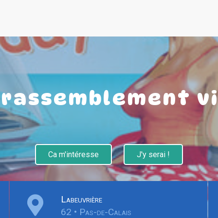
 rassemblement v
Ca m'intéresse
J'y serai !
Labeuvrière
62 • Pas-de-Calais