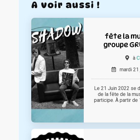
A voir aussi !
fête la mu
groupe G
à
C
mardi 21 
Le 21 Juin 2022 se d
de la fête de la mu
participe. À partir de