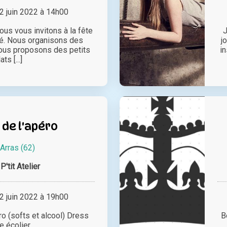
 juin 2022 à 14h00
ous vous invitons à la fête
J
té. Nous organisons des
j
vous proposons des petits
i
ats [...]
 de l'apéro
Arras (62)
P'tit Atelier
 juin 2022 à 19h00
ro (softs et alcool) Dress
B
e écolier