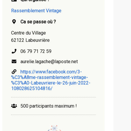
Rassemblement Vintage
Ca se passe où ?
Centre du Village
62122 Labeuvrière
06 79 71 72 59
aurelie.lagache@laposte.net
https://www.facebook.com/3-
%C3%A8me-rassemblement-vintage-
%C3%A0-Labeuvriere-le-26-juin-2022-
108028625104816/
500 participants maximum !