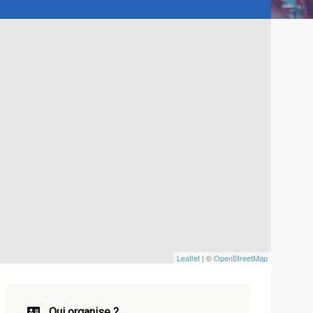
Leaflet
| ©
OpenStreetMap
Qui organise ?