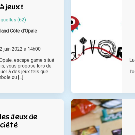
à jeux !
quelles (62)
sland Côte d'Opale
 juin 2022 à 14h00
'Opale, escape game situé
Lu
is, vous propose lors de
ouer à des jeux tels que
l'
ole ou [...]
des Jeux de
ciété