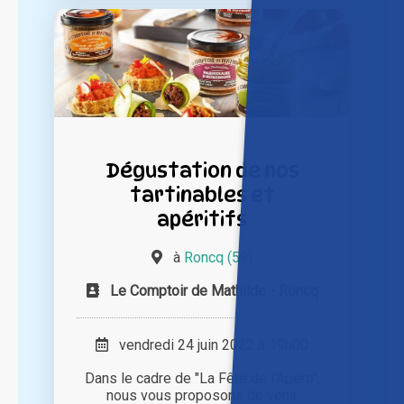
Dégustation de nos
tartinables et
apéritifs
à
Roncq (59)
Le Comptoir de Mathilde - Roncq
vendredi 24 juin 2022 à 19h00
Dans le cadre de "La Fête de l'Apéro",
nous vous proposons de venir