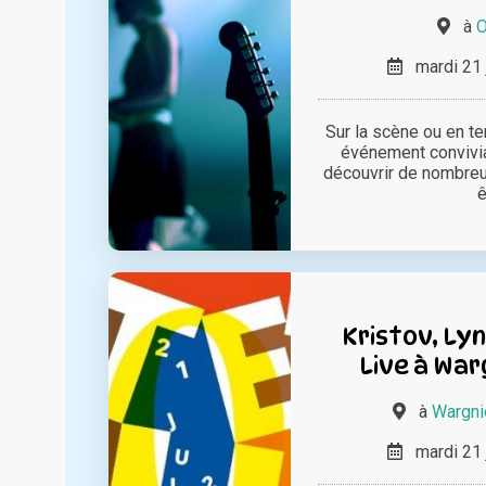
à
O
mardi 21 
Sur la scène ou en te
événement convivia
découvrir de nombreu
ê
Kristov, Lyn
Live à War
à
Wargni
mardi 21 