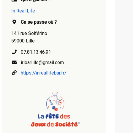
In Real Life
Ca se passe où ?
141 rue Solférino
59000 Lille
07.81.13.46.91
irlbarlille@gmail.com
https://inreallifebar.fr/