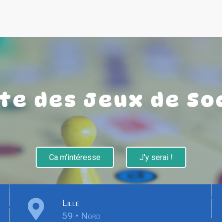
ête des Jeux de So
Ca m'intéresse
J'y serai !
Lille
59 • Nord