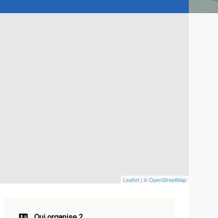
Leaflet
| ©
OpenStreetMap
Qui organise ?