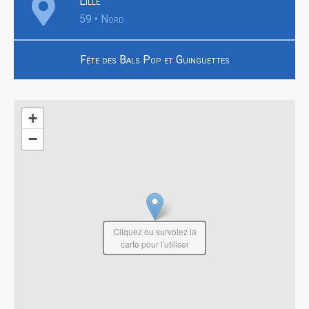
Lille
59 • Nord
Fête des Bals Pop et Guinguettes
+
−
Cliquez ou survolez la
carte pour l'utiliser