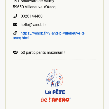
191 Boulevard de Valmy
59650 Villeneuve-d'Ascq
0328144460
hello@vandb.fr
https://vandb.fr/v-and-b-villeneuve-d-
ascq.html
50 participants maximum !