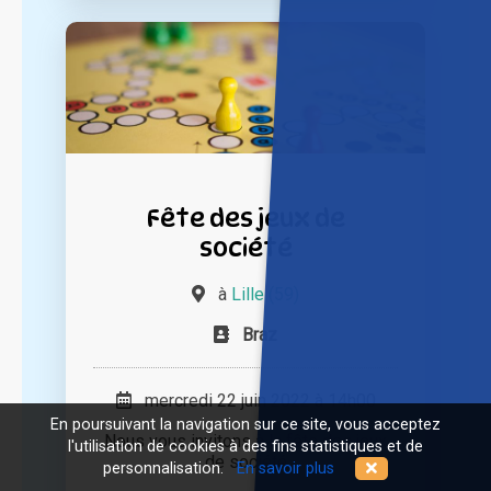
Fête des jeux de
société
à
Lille (59)
Braz
mercredi 22 juin 2022 à 14h00
En poursuivant la navigation sur ce site, vous acceptez
Nous vous invitons à la fête des jeux
l'utilisation de cookies à des fins statistiques et de
de société
personnalisation.
En savoir plus