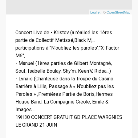
Leaflet
| ©
OpenStreetMap
Concert Live de - Kristov (a réalisé les 1ères
partie de Collectif Metissé,Black M,...
participations à "N'oubliez les paroles","X-Factor
M6",...
- Manuel (1ères parties de Gilbert Montagné,
Souf, Isabelle Boulay, Shy’m, Keen’V, Ridsa...)
- Lynaïs (Chanteuse dans la Troupe du Casino
Barrière à Lille, Passage à « N’oubliez pas les
Paroles » ,Premières Partie de Boris,Hermes
House Band, La Compagnie Créole, Emile &
Images…
19H30 CONCERT GRATUIT GD PLACE WARGNIES
LE GRAND 21 JUIN