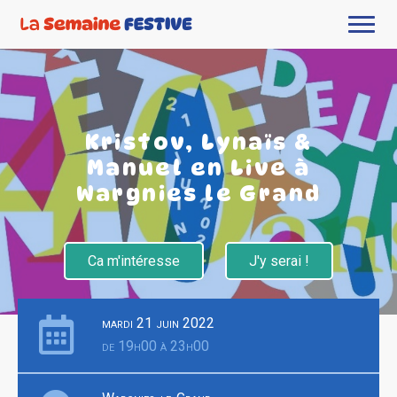
Kristov, Lynaïs &
Manuel en Live à
Wargnies le Grand
Ca m'intéresse
J'y serai !
mardi 21 juin 2022
de 19h00 à 23h00