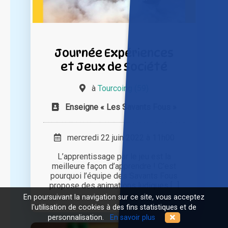
Journée Expériences
et Jeux de Société
à
Tourcoing (59)
Enseigne « Les Savants Fous »
mercredi 22 juin 2022 à 11h00
L’apprentissage par le jeu est la
meilleure façon d’apprendre ! C’est
pourquoi l’équipe des Savants Fous
propose des animations ludiques [...]
En poursuivant la navigation sur ce site, vous acceptez
l'utilisation de cookies à des fins statistiques et de
personnalisation.
En savoir plus