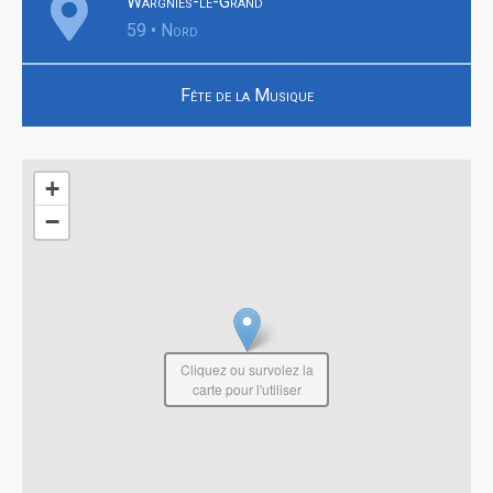
Wargnies-le-Grand
59 • Nord
Fête de la Musique
+
−
Cliquez ou survolez la
carte pour l'utiliser