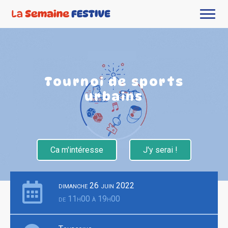
Tournoi de sports
urbains
Ca m'intéresse
J'y serai !
dimanche 26 juin 2022
de 11h00 à 19h00