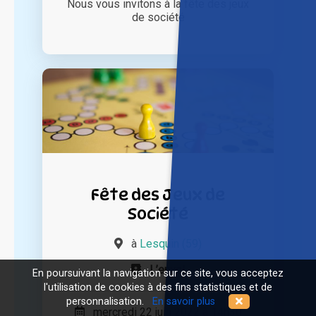
Nous vous invitons à la fête des jeux
de société
Fête des Jeux de
Société
à
Lesquin (59)
L’envol
En poursuivant la navigation sur ce site, vous acceptez
l'utilisation de cookies à des fins statistiques et de
personnalisation.
En savoir plus
mercredi 22 juin 2022 à 14h30