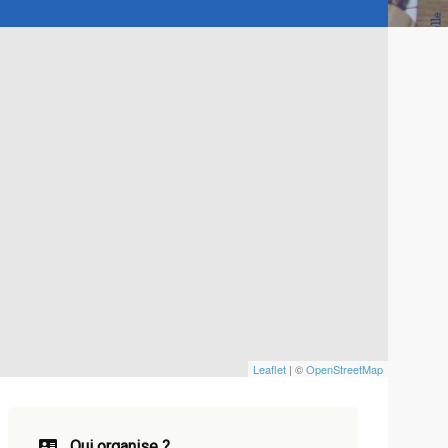
Leaflet
| ©
OpenStreetMap
Qui organise ?