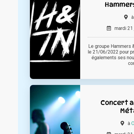
Hammers 
mardi 21 
Le groupe Hammers & 
le 21/06/2022 pour p
égalements ses nou
con
Concert au
Mét
à
O