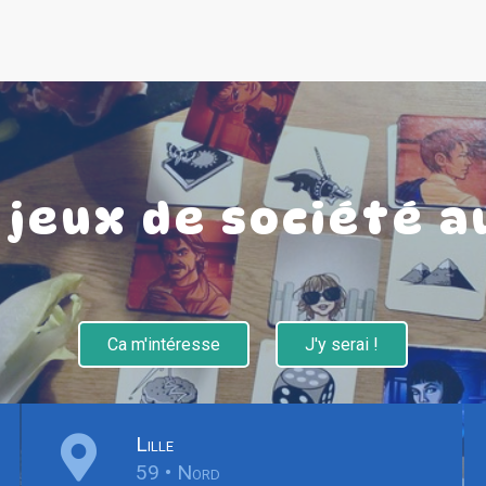
jeux de société 
Ca m'intéresse
J'y serai !
Lille
59 • Nord