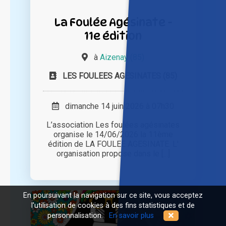
La Foulée Agésinate -
11e édition
à
Aizenay (85)
LES FOULEES AGESINATES (85)
dimanche 14 juin 2026 à 07h30
L’association Les foulées agésinates
organise le 14/06/2026 la 11ème
édition de LA FOULEE AGESINATE. L'
organisation propose dans le [...]
En poursuivant la navigation sur ce site, vous acceptez
l'utilisation de cookies à des fins statistiques et de
personnalisation.
En savoir plus