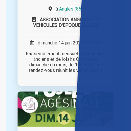
à
Angles (85)
ASSOCIATION ANGLOISE DE
VEHICULES D'EPOQUE (A.A.V.E)
dimanche 14 juin 2026 à 10h00
Rassemblement mensuel de véhicules
anciens et de loisirs Chaque 2e
dimanche du mois, de 10h à 12h, ce
rendez-vous réunit les véhicules [...]