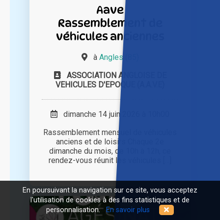
Aave
Rassemblement de
véhicules anciennes
à
Angles (85)
ASSOCIATION ANGLOISE DE
VEHICULES D'EPOQUE (A.A.V.E)
dimanche 14 juin 2026 à 10h00
Rassemblement mensuel de véhicules
anciens et de loisirs Chaque 2e
dimanche du mois, de 10h à 12h, ce
rendez-vous réunit les véhicules [...]
En poursuivant la navigation sur ce site, vous acceptez
l'utilisation de cookies à des fins statistiques et de
personnalisation.
En savoir plus