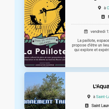
à
O
vendredi 12
La paillote, espace
propose d’être un lieu 
qui explore et expér
L'Aqua
à
Saint-L
Saint Laur