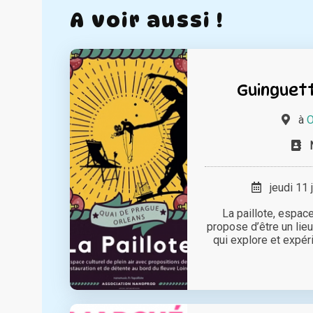
A voir aussi !
Guinguett
à
O
jeudi 11 
La paillote, espace
propose d’être un lieu 
qui explore et expér