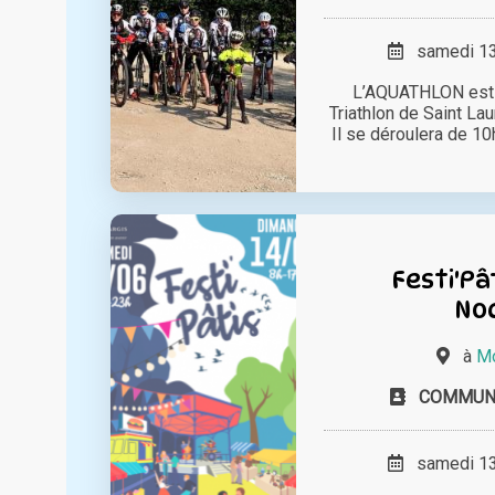
samedi 13 
L’AQUATHLON est o
Triathlon de Saint Lau
Il se déroulera de 10h
Festi'Pâ
No
à
Mo
COMMUNE
samedi 13 