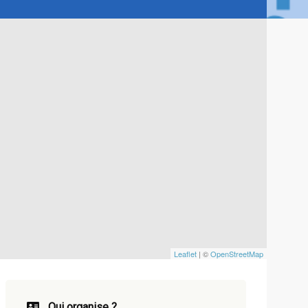
Leaflet
| ©
OpenStreetMap
Qui organise ?