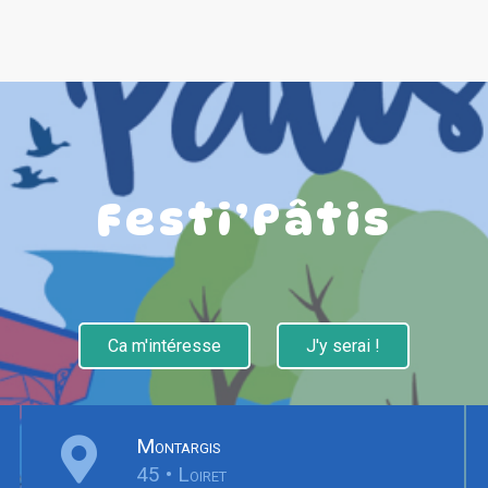
Festi’Pâtis
Ca m'intéresse
J'y serai !
Montargis
45 • Loiret