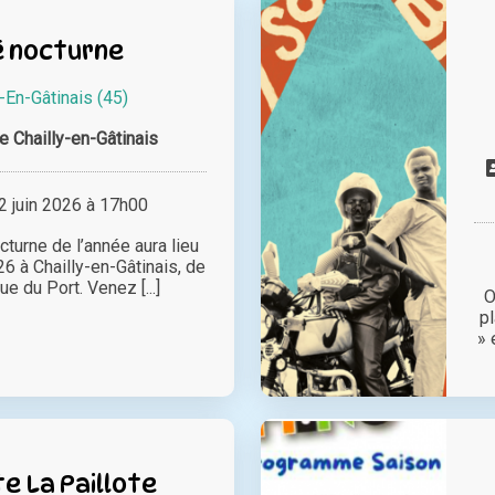
 nocturne
y-En-Gâtinais (45)
Chailly-en-Gâtinais
 juin 2026 à 17h00
turne de l’année aura lieu
26 à Chailly-en-Gâtinais, de
ue du Port. Venez [...]
O
p
» 
e La Paillote