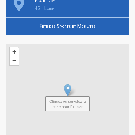
Beaugency
45 • Loiret
Fête des Sports et Mobilités
+
−
Cliquez ou survolez la
carte pour l'utiliser