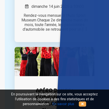
dimanche 14 juin 2026 à 10h00
Rendez-vous mensuel à l'Auto Sport
Museum Chaque 2e dimanche matin du
mois, toute l'année, les passionnés
d'automobile se retrouvent pour un [...]
APÉRO DANSE :
En poursuivant la navigation sur ce site, vous acceptez
COMPANIA LÉA
l'utilisation de cookies à des fins statistiques et de
CARLOSEMA •
personnalisation.
En savoir plus