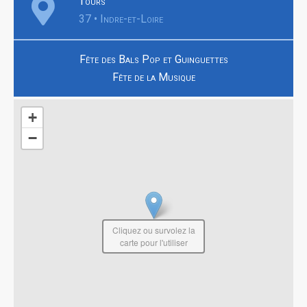
Tours
37 • Indre-et-Loire
Fête des Bals Pop et Guinguettes
Fête de la Musique
+
−
Cliquez ou survolez la
carte pour l'utiliser