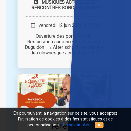
MUSIQUES ACTUELLES ET
RENCONTRES SONORES (MARS)
vendredi 12 juin 2026 à 18h00
Ouverture des portes à 18h –
Restauration sur place. Les Frangines
Duguidon – « After school » en famille /
duo clownesque acrobatique et [...]
En poursuivant la navigation sur ce site, vous acceptez
l'utilisation de cookies à des fins statistiques et de
Fête des
personnalisation.
En savoir plus