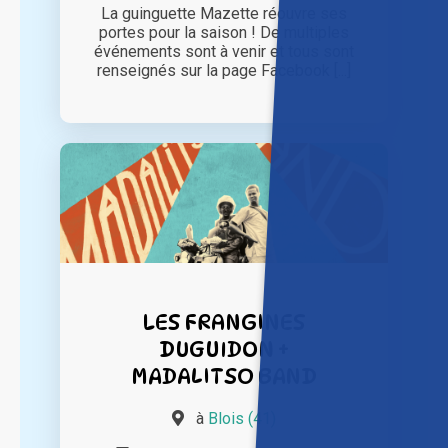
La guinguette Mazette réouvre ses
portes pour la saison ! De multiples
événements sont à venir et tous sont
renseignés sur la page Facebook [...]
LES FRANGINES
DUGUIDON +
MADALITSO BAND
à
Blois (41)