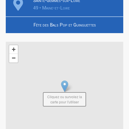
Sainte-Gemmes-sur-Loire
49 • Maine-et-Loire
Fête des Bals Pop et Guinguettes
+
−
Cliquez ou survolez la
carte pour l'utiliser