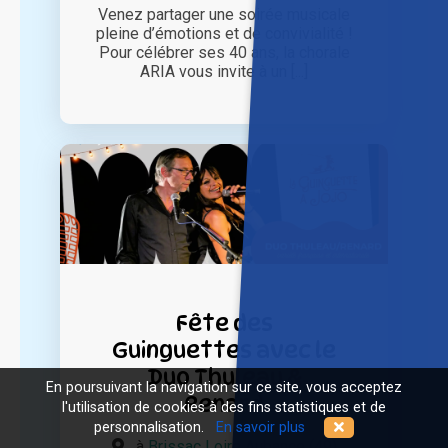
Venez partager une soirée musicale
pleine d’émotions et de convivialité !
Pour célébrer ses 40 ans, la chorale
ARIA vous invite à un [...]
Fête des
Guinguettes avec le
Duo Thuleau &
En poursuivant la navigation sur ce site, vous acceptez
Renard
l'utilisation de cookies à des fins statistiques et de
personnalisation.
En savoir plus
à
Brissac Loire Aubance (49)