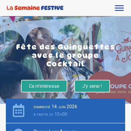
Fête des Guinguettes
avec le groupe
Cocktail
Ca m'intéresse
J'y serai !
dimanche 14 juin 2026
à partir de 13h00