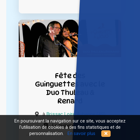
Fête des
Guinguettes avec le
Duo Thuleau &
Renard
à
Brissac Loire Aubance (49)
En poursuivant la navigation sur ce site, vous acceptez
La Guinguette à Jojo
l'utilisation de cookies à des fins statistiques et de
personnalisation.
En savoir plus