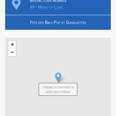
Brissac Loire Aubance
49 • Maine-et-Loire
Fête des Bals Pop et Guinguettes
+
−
Cliquez ou survolez la
carte pour l'utiliser