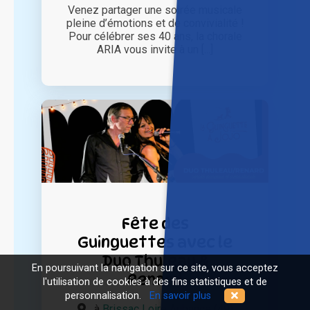
Venez partager une soirée musicale
pleine d’émotions et de convivialité !
Pour célébrer ses 40 ans, la chorale
ARIA vous invite à un [...]
Fête des
Guinguettes avec le
Duo Thuleau &
En poursuivant la navigation sur ce site, vous acceptez
Renard
l'utilisation de cookies à des fins statistiques et de
personnalisation.
En savoir plus
à
Brissac Loire Aubance (49)