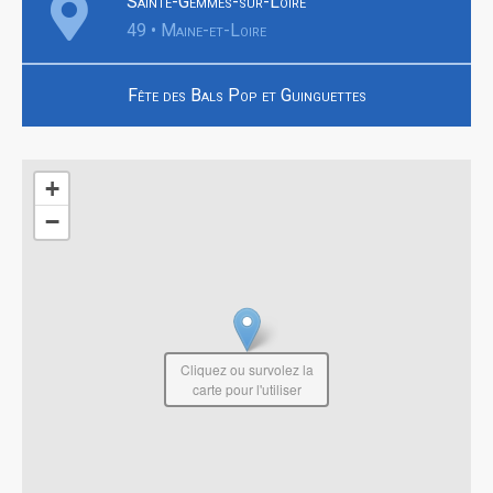
Sainte-Gemmes-sur-Loire
49 • Maine-et-Loire
Fête des Bals Pop et Guinguettes
+
−
Cliquez ou survolez la
carte pour l'utiliser