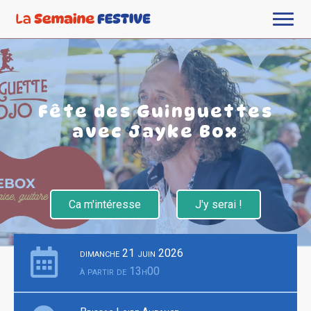
Fête des Guinguettes
avec Jayke Box
Ca m'intéresse
J'y serai !
dimanche 21 juin 2026
à partir de 13h00