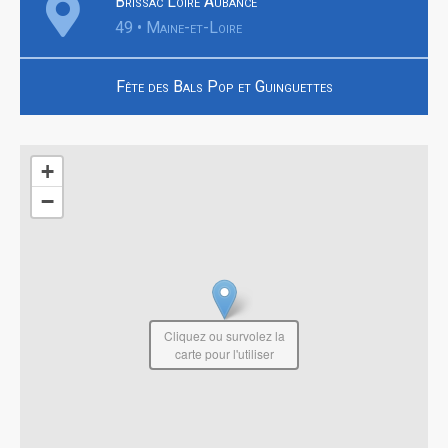
Brissac Loire Aubance
49 • Maine-et-Loire
Fête des Bals Pop et Guinguettes
+
−
Cliquez ou survolez la
carte pour l'utiliser