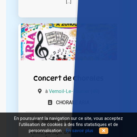
[...]
Concert de Chorales
à
Vernoil-Le-Fourrier (49)
CHORALE ARIA
En poursuivant la navigation sur ce site, vous acceptez
samedi 13 juin 2026 à 20h00
l'utilisation de cookies à des fins statistiques et de
personnalisation.
En savoir plus
Venez partager une soirée musicale