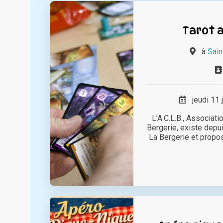
Tarot a
à
Sain
jeudi 11 
L’A.C.L.B., Associati
Bergerie, existe depui
La Bergerie et propose