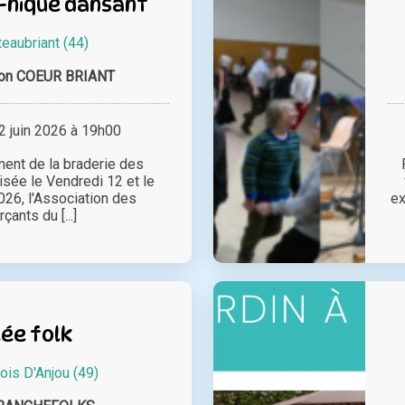
-nique dansant
eaubriant (44)
ion COEUR BRIANT
 juin 2026 à 19h00
ent de la braderie des
sée le Vendredi 12 et le
026, l'Association des
ex
ants du [...]
lée folk
ois D'Anjou (49)