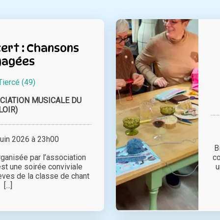
ert : Chansons
gagées
Tiercé (49)
CIATION MUSICALE DU
LOIR)
juin 2026 à 23h00
B
ganisée par l’association
co
t une soirée conviviale
u
lèves de la classe de chant
[...]