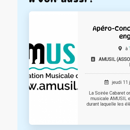
Apéro-Conc
en
à
AMUSIL (ASSO
jeudi 11 
La Soirée Cabaret or
musicale AMUSIL es
durant laquelle les é