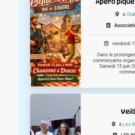
Apéro pique
à
Chât
Associat
vendredi 12
Dans le prolongem
commerçants organi
Samedi 13 juin 2
commerç
Veil
à
Les B