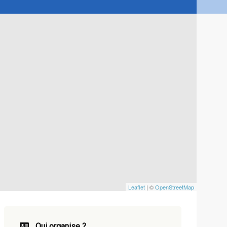
Leaflet
| ©
OpenStreetMap
Qui organise ?