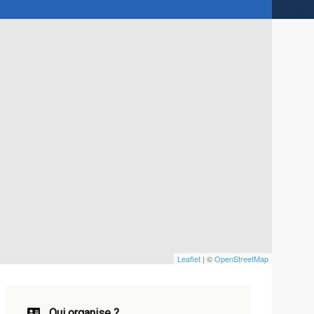
Leaflet
| ©
OpenStreetMap
Qui organise ?