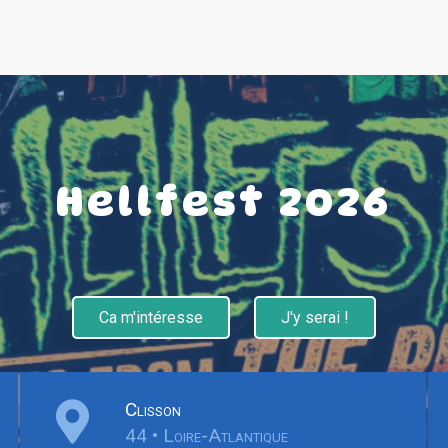
Hellfest 2026
Ca m'intéresse
J'y serai !
Clisson
44 • Loire-Atlantique