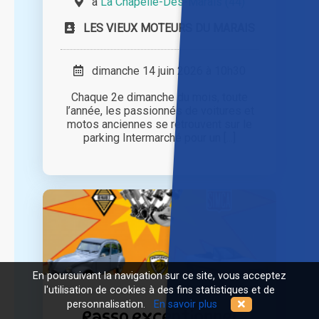
à
La Chapelle-Des-Marais (44)
LES VIEUX MOTEURS DU MARAIS
dimanche 14 juin 2026 à 10h30
Chaque 2e dimanche du mois, toute
l’année, les passionnés de voitures et
motos anciennes se retrouvent sur le
parking Intermarché pour un [...]
En poursuivant la navigation sur ce site, vous acceptez
l'utilisation de cookies à des fins statistiques et de
personnalisation.
En savoir plus
Rasso exceptionnel