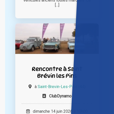
véhicules anciens toutes marques. Ce
[...]
Rencontre à Saint
Brévin les Pins
à
Saint-Brevin-Les-Pins (44)
ClubDynamo
dimanche 14 juin 2026 à 10h00