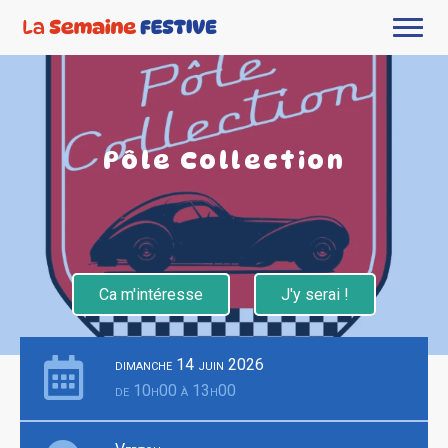
Pôle Collection
Ca m'intéresse
J'y serai !
dimanche 14 juin 2026
de 10h00 à 13h00