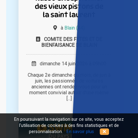
des vieux pistons de
la saint laurent
à
Blain (44)
COMITE DES FETES ET DE
BIENFAISANCE DE BLAIN
dimanche 14 juin 2026 à 09h00
Chaque 2e dimanche du mois, de juin à
juin, les passionnés de voitures
anciennes ont rendez-vous pour un
moment convivial autour d'une même
[...]
En poursuivant la navigation sur ce site, vous acceptez
l'utilisation de cookies à des fins statistiques et de
personnalisation.
En savoir plus